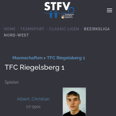
Zum Hauptinhalt springen
HOME
TEAMSPORT
CLASSIC LIGEN
BEZIRKSLIGA
NORD-WEST
Mannschaften
>
TFC Riegelsberg 1
TFC Riegelsberg 1
Spieler
Albert, Christian
07-5901