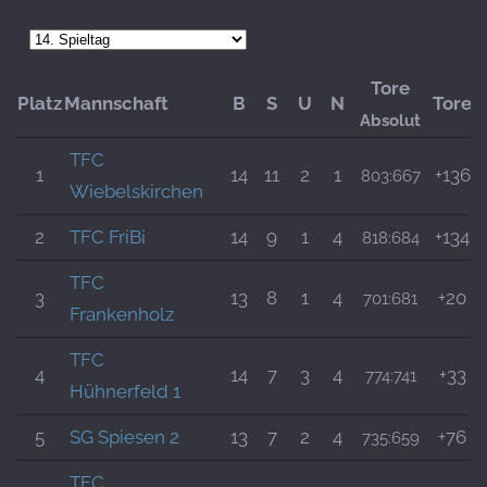
Tore
Platz
Mannschaft
B
S
U
N
Tore
Absolut
TFC
1
14
11
2
1
+136
803:667
Wiebelskirchen
2
TFC FriBi
14
9
1
4
+134
818:684
TFC
3
13
8
1
4
+20
701:681
Frankenholz
TFC
4
14
7
3
4
+33
774:741
Hühnerfeld 1
5
SG Spiesen 2
13
7
2
4
+76
735:659
TFC