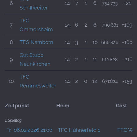
6
14
7
1
6
+21
754:733
Schiffweiler
TFC
7
14
6
2
6
+109
790:681
Ommersheim
8
TFG Namborn
14
3
1
10
-160
666:826
Gut Stubb
9
14
2
1
11
-216
612:828
Neunkirchen
TFC
10
14
2
0
12
-153
671:824
Remmesweiler
Zeitpunkt
Heim
Gast
1. Spieltag
Fr., 06.02.2026 21:00
TFC Hühnerfeld 1
TFC Wie