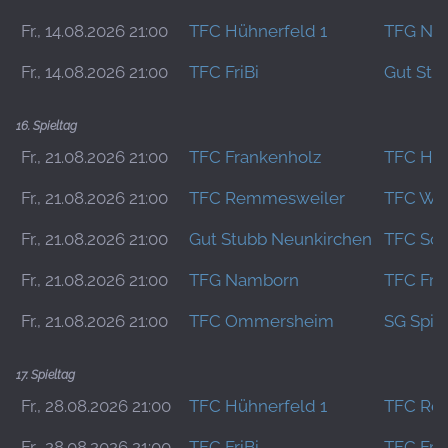
Fr., 14.08.2026 21:00
TFC Hühnerfeld 1
TFG Na
Fr., 14.08.2026 21:00
TFC FriBi
Gut Stu
16. Spieltag
Fr., 21.08.2026 21:00
TFC Frankenholz
TFC Hüh
Fr., 21.08.2026 21:00
TFC Remmesweiler
TFC Wie
Fr., 21.08.2026 21:00
Gut Stubb Neunkirchen
TFC Schi
Fr., 21.08.2026 21:00
TFG Namborn
TFC FriB
Fr., 21.08.2026 21:00
TFC Ommersheim
SG Spie
17. Spieltag
Fr., 28.08.2026 21:00
TFC Hühnerfeld 1
TFC Re
Fr., 28.08.2026 21:00
TFC FriBi
TFC Fra