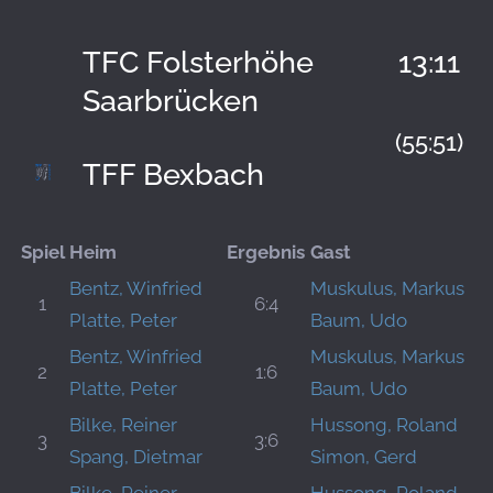
TFC Folsterhöhe
13:11
Saarbrücken
(55:51)
TFF Bexbach
Spiel
Heim
Ergebnis
Gast
Bentz, Winfried
Muskulus, Markus
1
6:4
Platte, Peter
Baum, Udo
Bentz, Winfried
Muskulus, Markus
2
1:6
Platte, Peter
Baum, Udo
Bilke, Reiner
Hussong, Roland
3
3:6
Spang, Dietmar
Simon, Gerd