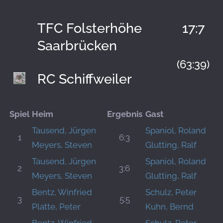
TFC Folsterhöhe
17:7
Saarbrücken
(63:39)
RC Schiffweiler
Spiel
Heim
Ergebnis
Gast
Tausend, Jürgen
Spaniol, Roland
1
6:3
Meyers, Steven
Glutting, Ralf
Tausend, Jürgen
Spaniol, Roland
2
3:6
Meyers, Steven
Glutting, Ralf
Bentz, Winfried
Schulz, Peter
3
5:5
Platte, Peter
Kuhn, Bernd