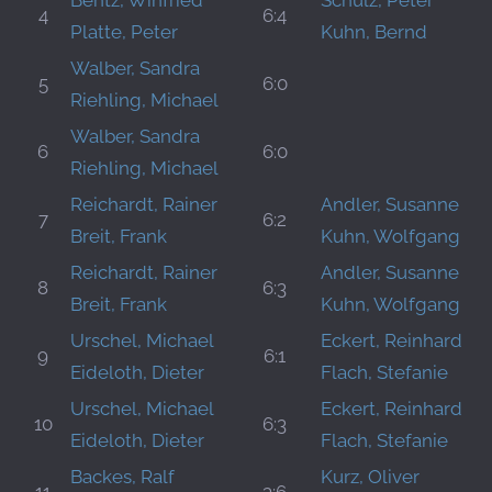
Bentz, Winfried
Schulz, Peter
4
6:4
Platte, Peter
Kuhn, Bernd
Walber, Sandra
5
6:0
Riehling, Michael
Walber, Sandra
6
6:0
Riehling, Michael
Reichardt, Rainer
Andler, Susanne
7
6:2
Breit, Frank
Kuhn, Wolfgang
Reichardt, Rainer
Andler, Susanne
8
6:3
Breit, Frank
Kuhn, Wolfgang
Urschel, Michael
Eckert, Reinhard
9
6:1
Eideloth, Dieter
Flach, Stefanie
Urschel, Michael
Eckert, Reinhard
10
6:3
Eideloth, Dieter
Flach, Stefanie
Backes, Ralf
Kurz, Oliver