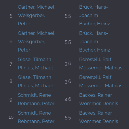
Gärtner, Michael
Brück, Hans-
5
Weisgerber,
5:5
Joachim
Peter
Bucher, Heinz
Gärtner, Michael
Brück, Hans-
6
Weisgerber,
5:5
Joachim
Peter
Bucher, Heinz
Giese, Tilmann
Bereswill, Ralf
7
3:6
Plinius, Michael
Messemer, Mathias
Giese, Tilmann
Bereswill, Ralf
8
3:6
Plinius, Michael
Messemer, Mathias
Schmidt, Rene
Backes, Rainer
9
4:6
Rebmann, Peter
Wommer, Dennis
Schmidt, Rene
Backes, Rainer
10
5:5
Rebmann, Peter
Wommer, Dennis