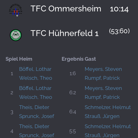
TFC Ommersheim
10:14
(53:60)
TFC Hühnerfeld 1
Spiel
Heim
Ergebnis
Gast
Böffel, Lothar
Meyers, Steven
1
1:6
Welsch, Theo
Rumpf, Patrick
Böffel, Lothar
Meyers, Steven
2
6:2
Welsch, Theo
Rumpf, Patrick
Theis, Dieter
Schmelzer, Helmut
3
6:4
Sprunck, Josef
Strauß, Jürgen
Theis, Dieter
Schmelzer, Helmut
4
5:5
Sprunck, Josef
Strauß, Jürgen