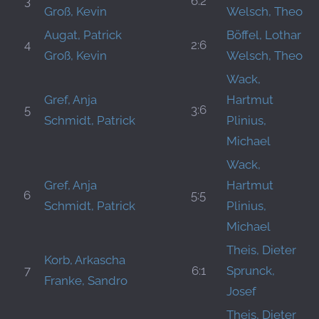
3
6:2
Groß, Kevin
Welsch, Theo
Augat, Patrick
Böffel, Lothar
4
2:6
Groß, Kevin
Welsch, Theo
Wack,
Gref, Anja
Hartmut
5
3:6
Schmidt, Patrick
Plinius,
Michael
Wack,
Gref, Anja
Hartmut
6
5:5
Schmidt, Patrick
Plinius,
Michael
Theis, Dieter
Korb, Arkascha
7
6:1
Sprunck,
Franke, Sandro
Josef
Theis, Dieter