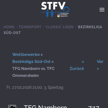
Zum Hauptinhalt springen
HOME
TEAMSPORT
CLASSIC LIGEN
BEZIRKSLIGA
SÜD-OST
Wettbewerbe
>
Bezirksliga Süd-Ost
>
<
Vor
TFG Namborn vs. TFC
Zurück
>
Ommersheim
Fr., 27.02.2026 21:00, 3. Spieltag
TFG Namborn
7:17