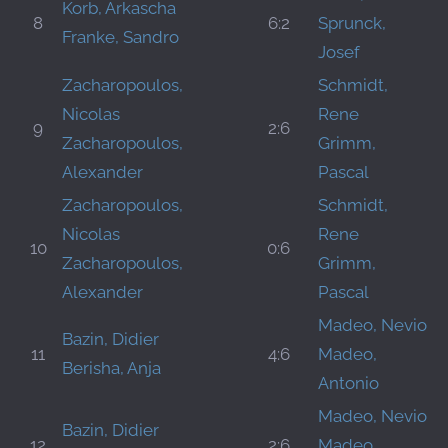
Korb, Arkascha
8
6:2
Sprunck,
Franke, Sandro
Josef
Zacharopoulos,
Schmidt,
Nicolas
Rene
9
2:6
Zacharopoulos,
Grimm,
Alexander
Pascal
Zacharopoulos,
Schmidt,
Nicolas
Rene
10
0:6
Zacharopoulos,
Grimm,
Alexander
Pascal
Madeo, Nevio
Bazin, Didier
11
4:6
Madeo,
Berisha, Anja
Antonio
Madeo, Nevio
Bazin, Didier
12
2:6
Madeo,