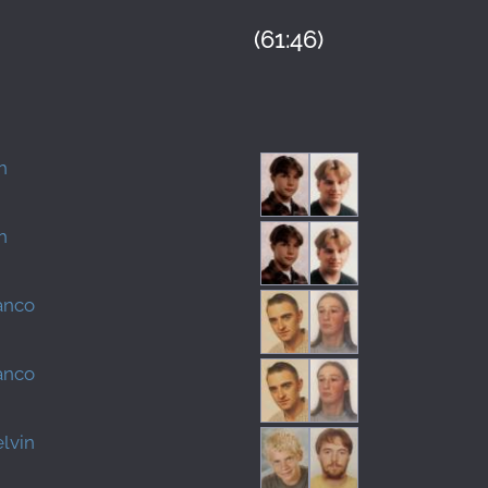
(61:46)
h
h
anco
anco
lvin