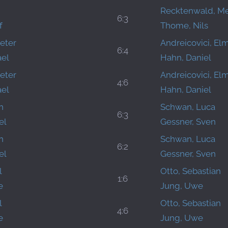
Recktenwald, Me
6:3
f
Thome, Nils
eter
Andreicovici, El
6:4
ael
Hahn, Daniel
eter
Andreicovici, El
4:6
ael
Hahn, Daniel
n
Schwan, Luca
6:3
el
Gessner, Sven
n
Schwan, Luca
6:2
el
Gessner, Sven
l
Otto, Sebastian
1:6
e
Jung, Uwe
l
Otto, Sebastian
4:6
e
Jung, Uwe