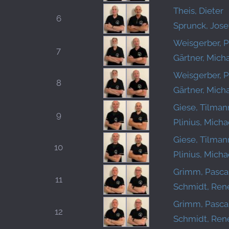
Theis, Dieter
6
Sprunck, Jose
Weisgerber, P
7
Gärtner, Mich
Weisgerber, P
8
Gärtner, Mich
Giese, Tilman
9
Plinius, Micha
Giese, Tilman
10
Plinius, Micha
Grimm, Pasca
11
Schmidt, Ren
Grimm, Pasca
12
Schmidt, Ren