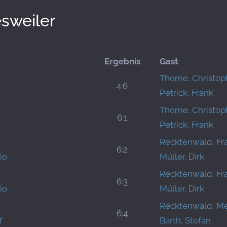
weiler
Ergebnis
Gast
Thome, Christop
4:6
Petrick, Frank
Thome, Christop
6:1
Petrick, Frank
Recktenwald, Fr
6:2
io
Müller, Dirk
Recktenwald, Fr
6:3
io
Müller, Dirk
Recktenwald, Me
6:4
f
Barth, Stefan