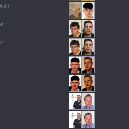
lvin
mar
mar