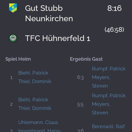
Gut Stubb
8:16
Neunkirchen
(46:58)
TFC Hühnerfeld 1
Spiel
Heim
Ergebnis
Gast
Rumpf, Patrick
Biehl, Patrick
1
6:3
Meyers,
Thiel, Dominik
Steven
Rumpf, Patrick
Biehl, Patrick
2
5:5
Meyers,
Thiel, Dominik
Steven
Uhlemann, Claus
Bereswill, Ralf
3
Ingenbrand, Hans-
3:6