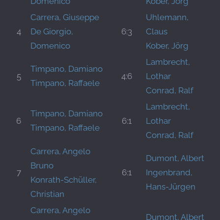
Domenico
Kober, Jörg
Carrera, Giuseppe
Uhlemann,
4
De Giorgio,
6:3
Claus
Domenico
Kober, Jörg
Lambrecht,
Timpano, Damiano
5
4:6
Lothar
Timpano, Raffaele
Conrad, Ralf
Lambrecht,
Timpano, Damiano
6
6:1
Lothar
Timpano, Raffaele
Conrad, Ralf
Carrera, Angelo
Dumont, Albert
Bruno
7
6:1
Ingenbrand,
Konrath-Schüller,
Hans-Jürgen
Christian
Carrera, Angelo
Dumont, Albert