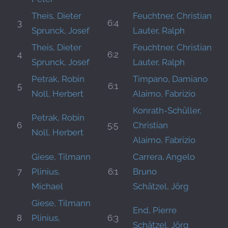
Theis, Dieter
Feuchtner, Christian
3
6:4
Sprunck, Josef
Lauter, Ralph
Theis, Dieter
Feuchtner, Christian
4
6:2
Sprunck, Josef
Lauter, Ralph
Petrak, Robin
Timpano, Damiano
5
6:1
Noll, Herbert
Alaimo, Fabrizio
Konrath-Schüller,
Petrak, Robin
6
5:5
Christian
Noll, Herbert
Alaimo, Fabrizio
Giese, Tilmann
Carrera, Angelo
7
Plinius,
6:1
Bruno
Michael
Schätzel, Jörg
Giese, Tilmann
End, Pierre
8
Plinius,
6:3
Schätzel, Jörg