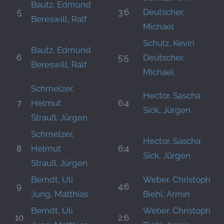
Bautz, Edmund
5
3:6
Deutscher,
Bereswill, Ralf
Michael
Schulz, Kevin
Bautz, Edmund
6
5:5
Deutscher,
Bereswill, Ralf
Michael
Schmelzer,
Hector, Sascha
7
Helmut
6:4
Sick, Jürgen
Strauß, Jürgen
Schmelzer,
Hector, Sascha
8
Helmut
6:4
Sick, Jürgen
Strauß, Jürgen
Berndt, Uli
Weber, Christoph
9
4:6
Jung, Matthias
Biehl, Armin
Berndt, Uli
Weber, Christoph
10
2:6