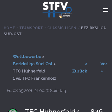
Zum Hauptinhalt springen
HOME
TEAMSPORT
CLASSIC LIGEN
BEZIRKSLIGA
SÜD-OST
Wettbewerbe
>
Bezirksliga Süd-Ost
>
<
Vor
TFC Hühnerfeld
Zurück
>
1 vs. TFC Frankenholz
Fr., 08.05.2026 21:00, 7. Spieltag
TFC Hühnerfeld 1
8:16