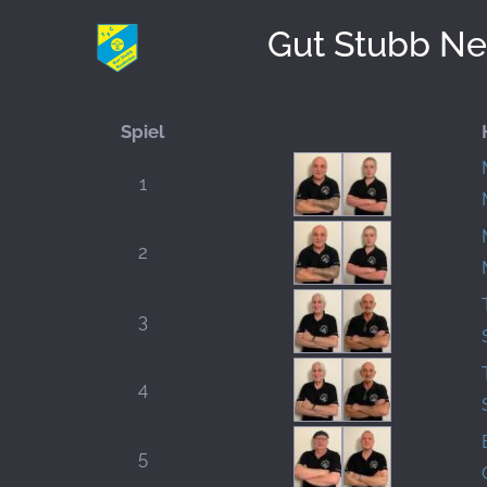
Gut Stubb Ne
Spiel
1
2
3
4
5