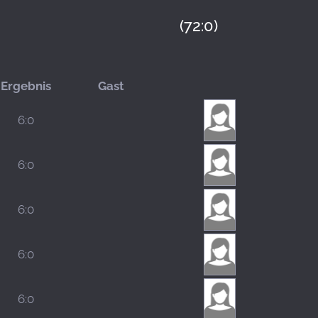
(72:0)
Ergebnis
Gast
6:0
6:0
6:0
6:0
6:0