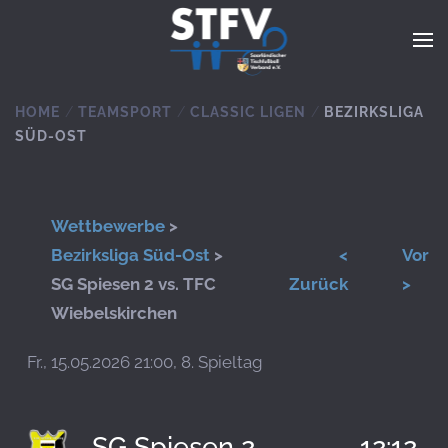
Zum Hauptinhalt springen
HOME
TEAMSPORT
CLASSIC LIGEN
BEZIRKSLIGA
SÜD-OST
Wettbewerbe
>
Bezirksliga Süd-Ost
>
<
Vor
SG Spiesen 2 vs. TFC
Zurück
>
Wiebelskirchen
Fr., 15.05.2026 21:00, 8. Spieltag
SG Spiesen 2
12:12