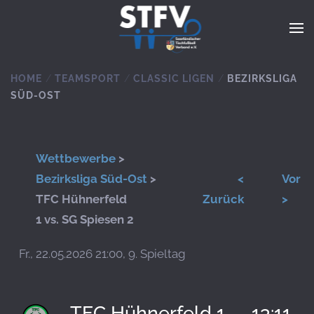
Zum Hauptinhalt springen
HOME
TEAMSPORT
CLASSIC LIGEN
BEZIRKSLIGA
SÜD-OST
Wettbewerbe
>
Bezirksliga Süd-Ost
>
<
Vor
TFC Hühnerfeld
Zurück
>
1 vs. SG Spiesen 2
Fr., 22.05.2026 21:00, 9. Spieltag
TFC Hühnerfeld 1
13:11