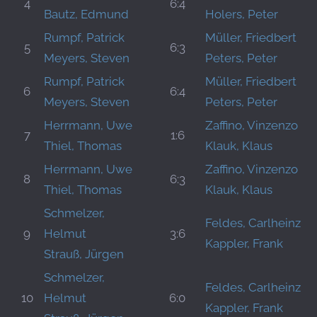
4
6:4
Bautz, Edmund
Holers, Peter
Rumpf, Patrick
Müller, Friedbert
5
6:3
Meyers, Steven
Peters, Peter
Rumpf, Patrick
Müller, Friedbert
6
6:4
Meyers, Steven
Peters, Peter
Herrmann, Uwe
Zaffino, Vinzenzo
7
1:6
Thiel, Thomas
Klauk, Klaus
Herrmann, Uwe
Zaffino, Vinzenzo
8
6:3
Thiel, Thomas
Klauk, Klaus
Schmelzer,
Feldes, Carlheinz
9
Helmut
3:6
Kappler, Frank
Strauß, Jürgen
Schmelzer,
Feldes, Carlheinz
10
Helmut
6:0
Kappler, Frank