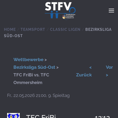
Zum Hauptinhalt springen
HOME
TEAMSPORT
CLASSIC LIGEN
BEZIRKSLIGA
SÜD-OST
Wettbewerbe
>
Bezirksliga Süd-Ost
>
<
Vor
TFC FriBi vs. TFC
Zurück
>
Ommersheim
Fr., 22.05.2026 21:00, 9. Spieltag
TFC FriBi
12:12