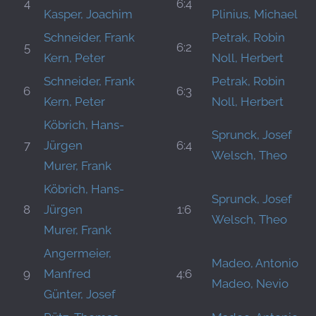
4
6:4
Kasper, Joachim
Plinius, Michael
Schneider, Frank
Petrak, Robin
5
6:2
Kern, Peter
Noll, Herbert
Schneider, Frank
Petrak, Robin
6
6:3
Kern, Peter
Noll, Herbert
Köbrich, Hans-
Sprunck, Josef
7
Jürgen
6:4
Welsch, Theo
Murer, Frank
Köbrich, Hans-
Sprunck, Josef
8
Jürgen
1:6
Welsch, Theo
Murer, Frank
Angermeier,
Madeo, Antonio
9
Manfred
4:6
Madeo, Nevio
Günter, Josef