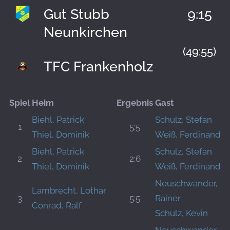
Gut Stubb
9:15
Neunkirchen
(49:55)
TFC Frankenholz
Spiel
Heim
Ergebnis
Gast
Biehl, Patrick
Schulz, Stefan
1
5:5
Thiel, Dominik
Weiß, Ferdinand
Biehl, Patrick
Schulz, Stefan
2
2:6
Thiel, Dominik
Weiß, Ferdinand
Neuschwander,
Lambrecht, Lothar
3
5:5
Rainer
Conrad, Ralf
Schulz, Kevin