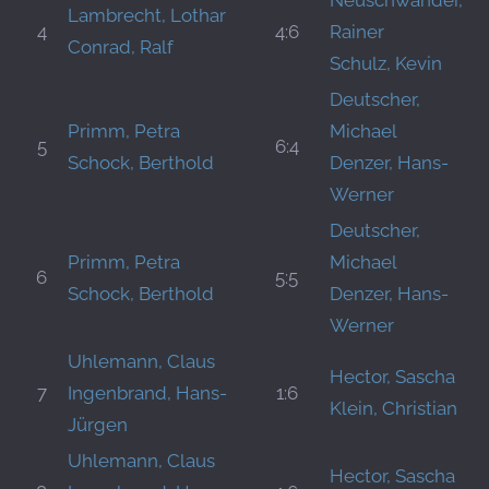
Neuschwander,
Lambrecht, Lothar
4
4:6
Rainer
Conrad, Ralf
Schulz, Kevin
Deutscher,
Primm, Petra
Michael
5
6:4
Schock, Berthold
Denzer, Hans-
Werner
Deutscher,
Primm, Petra
Michael
6
5:5
Schock, Berthold
Denzer, Hans-
Werner
Uhlemann, Claus
Hector, Sascha
7
Ingenbrand, Hans-
1:6
Klein, Christian
Jürgen
Uhlemann, Claus
Hector, Sascha