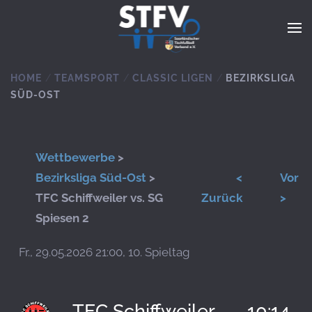
Zum Hauptinhalt springen
HOME
TEAMSPORT
CLASSIC LIGEN
BEZIRKSLIGA
SÜD-OST
Wettbewerbe
>
Bezirksliga Süd-Ost
>
<
Vor
TFC Schiffweiler vs. SG
Zurück
>
Spiesen 2
Fr., 29.05.2026 21:00, 10. Spieltag
TFC Schiffweiler
10:14