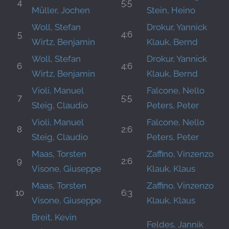
4
5:5
Müller, Jochen
Stein, Heino
Woll, Stefan
Drokur, Yannick
5
4:6
Wirtz, Benjamin
Klauk, Bernd
Woll, Stefan
Drokur, Yannick
6
4:6
Wirtz, Benjamin
Klauk, Bernd
Violi, Manuel
Falcone, Nello
7
5:5
Steig, Claudio
Peters, Peter
Violi, Manuel
Falcone, Nello
8
2:6
Steig, Claudio
Peters, Peter
Maas, Torsten
Zaffino, Vinzenzo
9
2:6
Visone, Giuseppe
Klauk, Klaus
Maas, Torsten
Zaffino, Vinzenzo
10
6:3
Visone, Giuseppe
Klauk, Klaus
Breit, Kevin
Feldes, Jannik