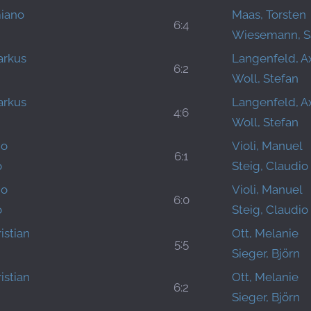
iano
Maas, Torsten
6:4
Wiesemann, S
arkus
Langenfeld, A
6:2
Woll, Stefan
arkus
Langenfeld, A
4:6
Woll, Stefan
io
Violi, Manuel
6:1
o
Steig, Claudio
io
Violi, Manuel
6:0
o
Steig, Claudio
istian
Ott, Melanie
5:5
Sieger, Björn
istian
Ott, Melanie
6:2
Sieger, Björn