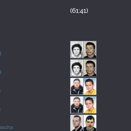
(61:41)
l
l
s
s
ascha