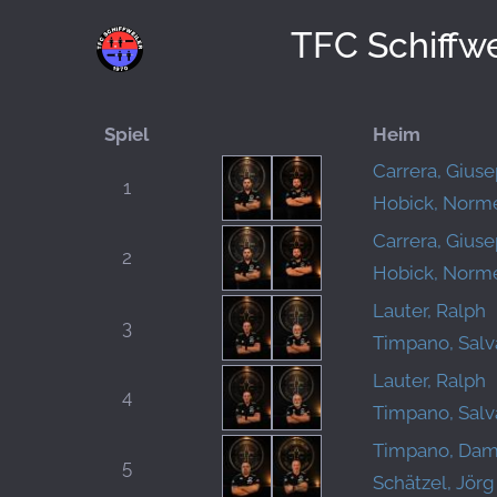
TFC Schiffwe
Spiel
Heim
Carrera, Gius
1
Hobick, Norm
Carrera, Gius
2
Hobick, Norm
Lauter, Ralph
3
Timpano, Salv
Lauter, Ralph
4
Timpano, Salv
Timpano, Dam
5
Schätzel, Jörg