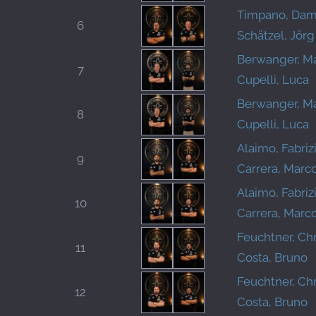
Timpano, Dam
6
Schätzel, Jörg
Berwanger, M
7
Cupelli, Luca
Berwanger, M
8
Cupelli, Luca
Alaimo, Fabriz
9
Carrera, Marc
Alaimo, Fabriz
10
Carrera, Marc
Feuchtner, Chr
11
Costa, Bruno
Feuchtner, Chr
12
Costa, Bruno