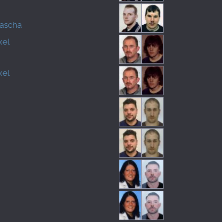
ascha
xel
xel