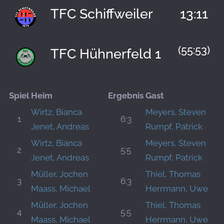
TFC Schiffweiler
13:11
(55:53)
TFC Hühnerfeld 1
Spiel
Heim
Ergebnis
Gast
Wirtz, Bianca
Meyers, Steven
1
6:3
Jenet, Andreas
Rumpf, Patrick
Wirtz, Bianca
Meyers, Steven
2
5:5
Jenet, Andreas
Rumpf, Patrick
Müller, Jochen
Thiel, Thomas
3
6:3
Maass, Michael
Herrmann, Uwe
Müller, Jochen
Thiel, Thomas
4
5:5
Maass, Michael
Herrmann, Uwe