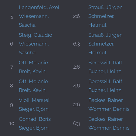
Langenfeld, Axel
Strauß, Jürgen
5
Wiesemann,
2:6
Schmelzer,
Sascha
Helmut
Steig, Claudio
Strauß, Jürgen
6
Wiesemann,
6:3
Schmelzer,
Sascha
Helmut
Ott, Melanie
Bereswill, Ralf
7
2:6
Breit, Kevin
Bucher, Heinz
Ott, Melanie
Bereswill, Ralf
8
4:6
Breit, Kevin
Bucher, Heinz
Violi, Manuel
Backes, Rainer
9
2:6
Sieger, Björn
Wommer, Dennis
Conrad, Boris
Backes, Rainer
10
6:3
Sieger, Björn
Wommer, Dennis