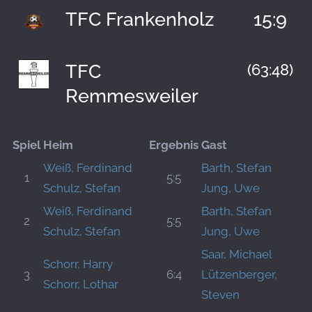
TFC Frankenholz
15:9
TFC
(63:48)
Remmesweiler
Spiel
Heim
Ergebnis
Gast
Weiß, Ferdinand
Barth, Stefan
1
5:5
Schulz, Stefan
Jung, Uwe
Weiß, Ferdinand
Barth, Stefan
2
5:5
Schulz, Stefan
Jung, Uwe
Saar, Michael
Schorr, Harry
3
6:4
Lützenberger,
Schorr, Lothar
Steven