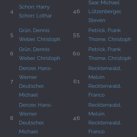
Saar, Michael
Schorr, Harry
4
4:6
Lützenberger,
Schorr, Lothar
Steven
Grün, Dennis
Petrick, Frank
5
5:5
Weber, Christoph
Thome, Christoph
Grün, Dennis
Petrick, Frank
6
6:0
Weber, Christoph
Thome, Christoph
Denzer, Hans-
Recktenwald,
Werner
Melvin
7
6:1
Deutscher,
Recktenwald,
Michael
Franco
Denzer, Hans-
Recktenwald,
Werner
Melvin
8
4:6
Deutscher,
Recktenwald,
Michael
Franco