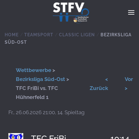
Zum Hauptinhalt springen
HOME
TEAMSPORT
CLASSIC LIGEN
BEZIRKSLIGA
SÜD-OST
Wettbewerbe
>
Bezirksliga Süd-Ost
>
<
Vor
TFC FriBi vs. TFC
Zurück
>
Hühnerfeld 1
Fr., 26.06.2026 21:00, 14. Spieltag
TFC FriBi
10:14