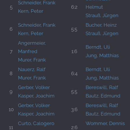
Schneider, Frank
5
6:2
Helmut
Kern, Peter
Strauß, Jürgen
Schneider, Frank
Bucher, Heinz
6
5:5
Kern, Peter
Strauß, Jürgen
Angermeier,
Berndt, Uli
7
Manfred
1:6
Jung, Matthias
Murer, Frank
Nauerz, Ralf
Berndt, Uli
8
6:4
Murer, Frank
Jung, Matthias
Gerber, Volker
Bereswill, Ralf
9
5:5
Kasper, Joachim
Bautz, Edmund
Gerber, Volker
Bereswill, Ralf
10
3:6
Kasper, Joachim
Bautz, Edmund
Curto, Calogero
Wommer, Dennis
11
2:6