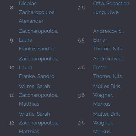
Nicolas
Otto, Sebastian
8
2:6
Zacharopoulos,
Jung, Uwe
Alexander
Zaccharopoulos,
Andreicovici,
9
Laura
5:5
Elmar
Franke, Sandro
Thome, Nils
Zaccharopoulos,
Andreicovici,
10
Laura
4:6
Elmar
Franke, Sandro
Thome, Nils
Wilms, Sarah
Müller, Dirk
11
Zaccharopoulos,
3:6
Wagner,
Matthias
Markus
Wilms, Sarah
Müller, Dirk
12
Zaccharopoulos,
2:6
Wagner,
Matthias
Markus