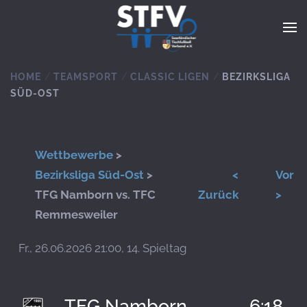
Zum Hauptinhalt springen
HOME
TEAMSPORT
CLASSIC LIGEN
BEZIRKSLIGA
SÜD-OST
Wettbewerbe
>
Bezirksliga Süd-Ost
>
<
Vor
TFG Namborn vs. TFC
Zurück
>
Remmesweiler
Fr., 26.06.2026 21:00, 14. Spieltag
TFG Namborn
6:18