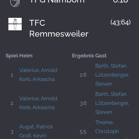
TFC
(43:64)
Remmesweiler
Spiel
Heim
Ergebnis
Gast
Barth, Stefan
Valerius, Arnold
1
2:6
Lützenberger,
Korb, Arkascha
Steven
Barth, Stefan
Valerius, Arnold
2
3:6
Lützenberger,
Korb, Arkascha
Steven
Thome,
Augat, Patrick
3
5:5
Christoph
Groß, Kevin