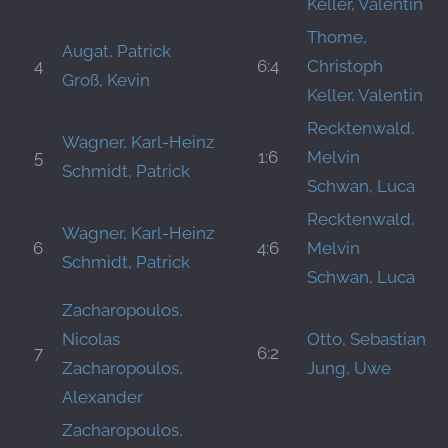
Keller, Valentin
Thome,
Augat, Patrick
4
6:4
Christoph
Groß, Kevin
Keller, Valentin
Recktenwald,
Wagner, Karl-Heinz
5
1:6
Melvin
Schmidt, Patrick
Schwan, Luca
Recktenwald,
Wagner, Karl-Heinz
6
4:6
Melvin
Schmidt, Patrick
Schwan, Luca
Zacharopoulos,
Nicolas
Otto, Sebastian
7
6:2
Zacharopoulos,
Jung, Uwe
Alexander
Zacharopoulos,