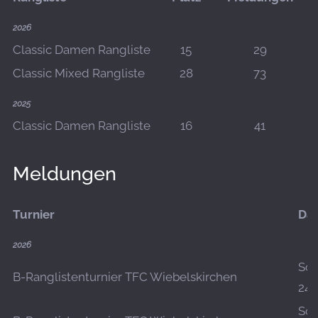
2026
Classic Damen Rangliste
15
29
Classic Mixed Rangliste
28
73
2025
Classic Damen Rangliste
16
41
Meldungen
Turnier
Da
2026
So.,
B-Ranglistenturnier TFC Wiebelskirchen
24.
So.,