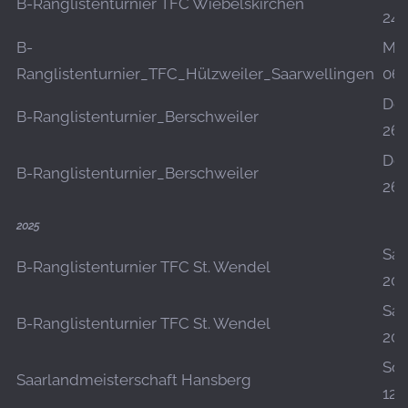
B-Ranglistenturnier TFC Wiebelskirchen
24.
B-
Mo.
Ranglistenturnier_TFC_Hülzweiler_Saarwellingen
06.
Do.
B-Ranglistenturnier_Berschweiler
26.
Do.
B-Ranglistenturnier_Berschweiler
26.
2025
Sa.,
B-Ranglistenturnier TFC St. Wendel
20.
Sa.,
B-Ranglistenturnier TFC St. Wendel
20.
So.,
Saarlandmeisterschaft Hansberg
12.