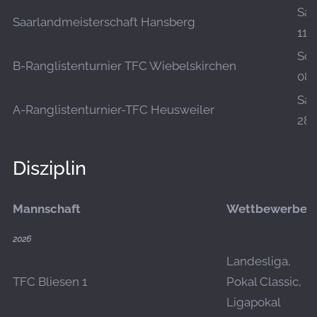
Sa.,
Saarlandmeisterschaft Hansberg
11.
So.,
B-Ranglistenturnier TFC Wiebelskirchen
08.
Sa.,
A-Ranglistenturnier-TFC Heusweiler
28.
Disziplin
Mannschaft
Wettbewerbe
2026
Landesliga,
TFC Bliesen 1
Pokal Classic,
Ligapokal