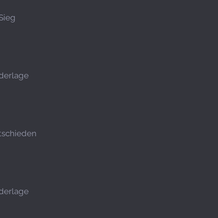
Sieg
derlage
tschieden
derlage