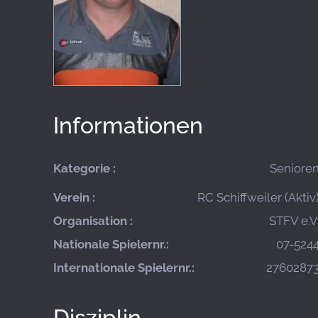
Informationen
Kategorie :
Seniore
Verein :
RC Schiffweiler (Aktiv
Organisation :
STFV e.V
Nationale Spielernr.:
07-524
Internationale Spielernr.:
2760287
Disziplin