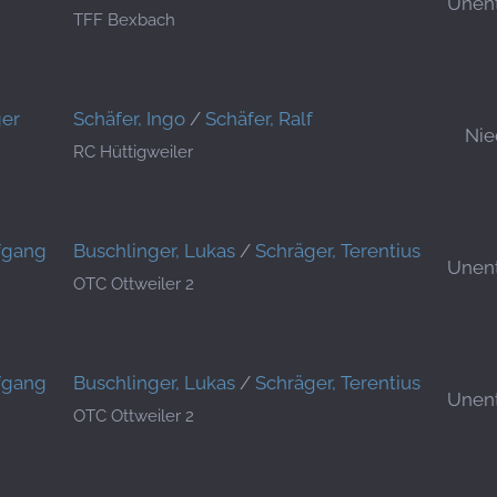
Unen
TFF Bexbach
ger
Schäfer, Ingo
/
Schäfer, Ralf
Nie
RC Hüttigweiler
fgang
Buschlinger, Lukas
/
Schräger, Terentius
Unen
OTC Ottweiler 2
fgang
Buschlinger, Lukas
/
Schräger, Terentius
Unen
OTC Ottweiler 2