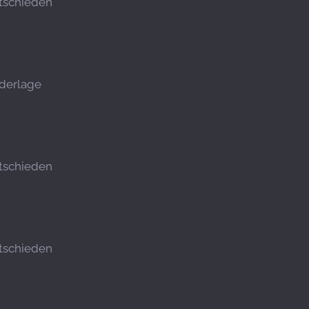
tschieden
derlage
tschieden
tschieden