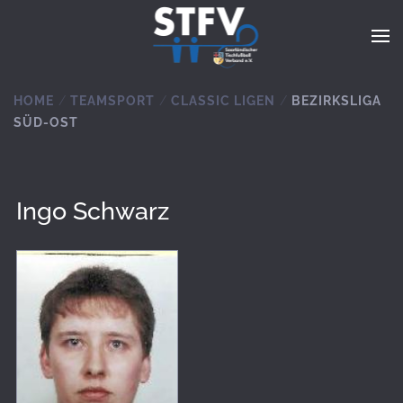
Zum Hauptinhalt springen
HOME
TEAMSPORT
CLASSIC LIGEN
BEZIRKSLIGA
SÜD-OST
Ingo Schwarz