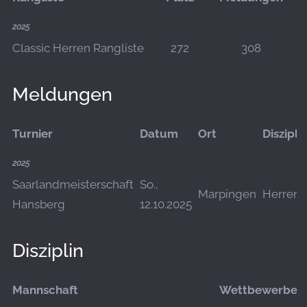
2025
Classic Herren Rangliste
272
308
Meldungen
Turnier
Datum
Ort
Diszipli
2025
Saarlandmeisterschaft
So.,
Marpingen
Herrend
Hansberg
12.10.2025
Disziplin
Mannschaft
Wettbewerbe