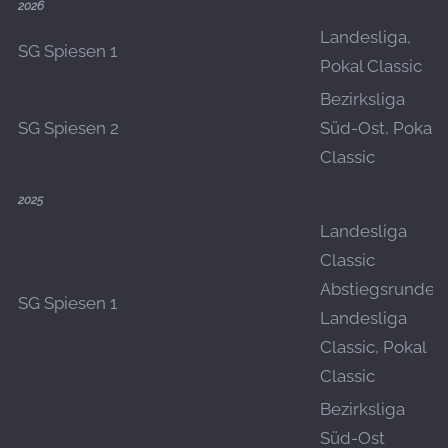
2026
Landesliga,
SG Spiesen 1
Pokal Classic
Bezirksliga
SG Spiesen 2
Süd-Ost, Pokal
Classic
2025
Landesliga
Classic
Abstiegsrunde,
SG Spiesen 1
Landesliga
Classic, Pokal
Classic
Bezirksliga
Süd-Ost