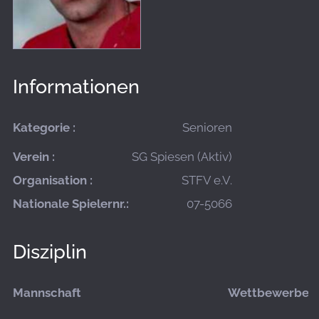
Informationen
Kategorie :
Senioren
Verein :
SG Spiesen (Aktiv)
Organisation :
STFV e.V.
Nationale Spielernr.:
07-5066
Disziplin
Mannschaft
Wettbewerbe