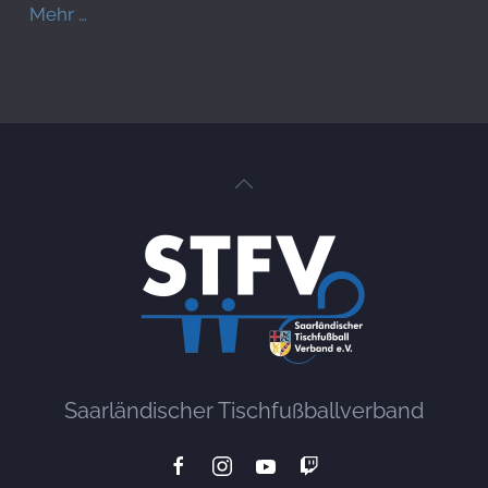
Mehr …
Saarländischer Tischfußballverband