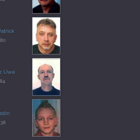
atrick
880
r, Uwe
484
ustin
338