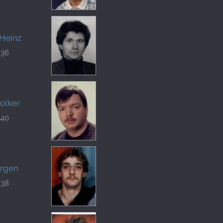
 Heinz
336
Volker
540
ürgen
338