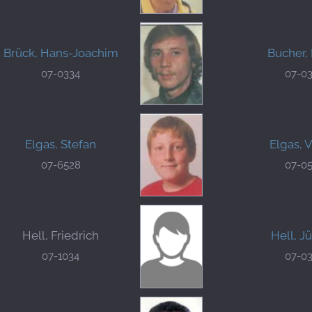
Brück, Hans-Joachim
Bucher,
07-0334
07-0
Elgas, Stefan
Elgas, 
07-6528
07-0
Hell, Friedrich
Hell, J
07-1034
07-0