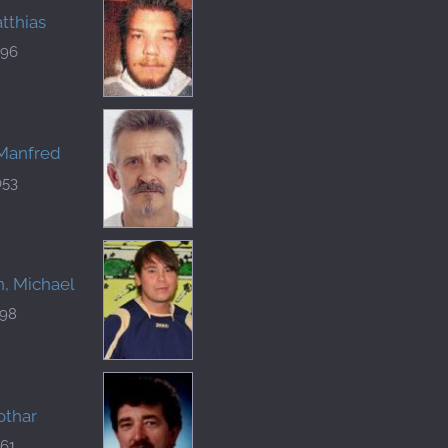
tthias
096
 Manfred
053
, Michael
398
othar
561