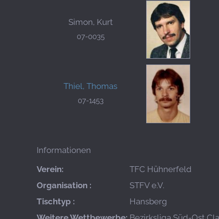
Simon, Kurt
07-0035
Thiel, Thomas
07-1453
Informationen
Verein:
TFC Hühnerfeld
Organisation :
STFV e.V.
Tischtyp :
Hansberg
Weitere Wettbewerbe:
Bezirksliga Süd-Ost Cla