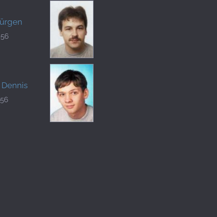
Jürgen
956
Dennis
056