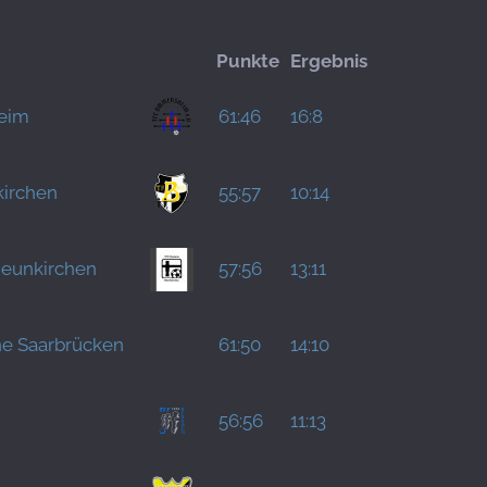
Punkte
Ergebnis
eim
61:46
16:8
kirchen
55:57
10:14
eunkirchen
57:56
13:11
he Saarbrücken
61:50
14:10
56:56
11:13