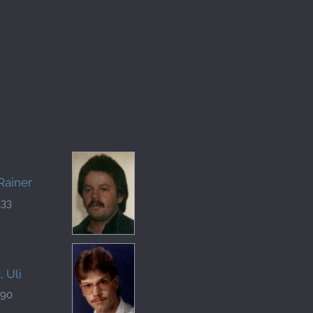
Rainer
333
, Uli
090