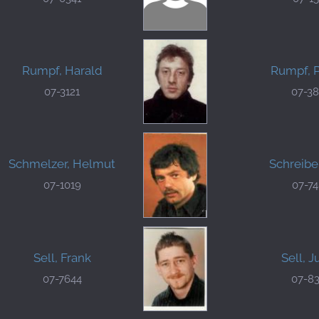
Rumpf, Harald
Rumpf, P
07-3121
07-3
Schmelzer, Helmut
Schreibe
07-1019
07-7
Sell, Frank
Sell, J
07-7644
07-8