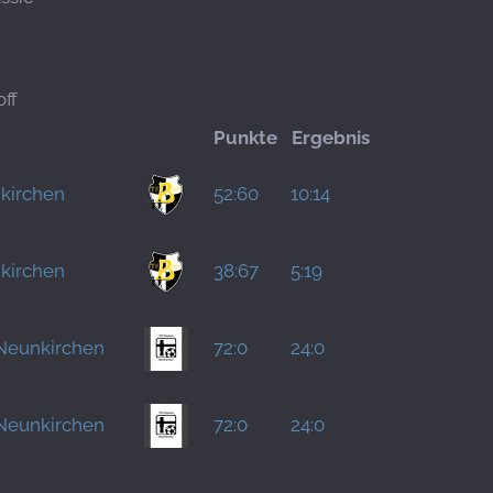
ff
Punkte
Ergebnis
kirchen
52:60
10:14
kirchen
38:67
5:19
Neunkirchen
72:0
24:0
Neunkirchen
72:0
24:0