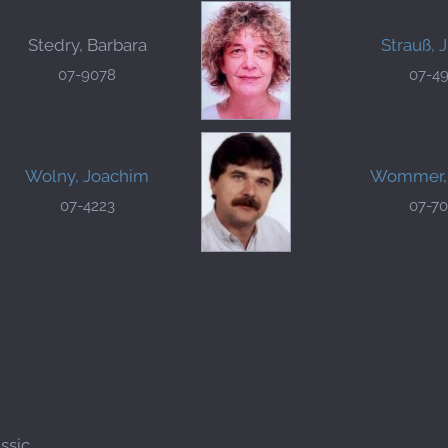
Stedry, Barbara
Strauß, 
07-9078
07-4
Wolny, Joachim
Wommer, 
07-4223
07-7
ssic