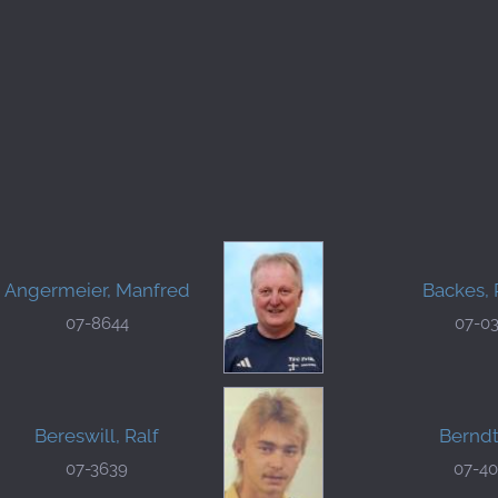
Angermeier, Manfred
Backes, 
07-8644
07-0
Bereswill, Ralf
Berndt
07-3639
07-4