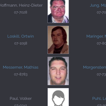
Hoffmann, Heinz-Dieter
Jung, Ma
07-7028
07-7
Loskill, Ortwin
Maringer,
07-1058
07-8
Messemer, Mathias
Morgenstern
07-8783
07-7
Paul, Volker
Puhl, L
07-0341
07-1