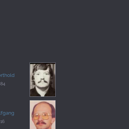
erthold
984
lfgang
016