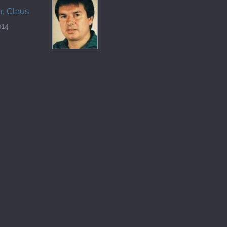
, Claus
014