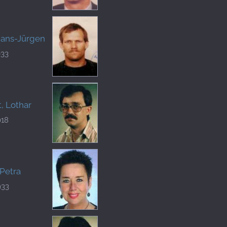
Hans-Jürgen
033
, Lothar
018
Petra
933