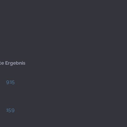
te
Ergebnis
9:15
2
15:9