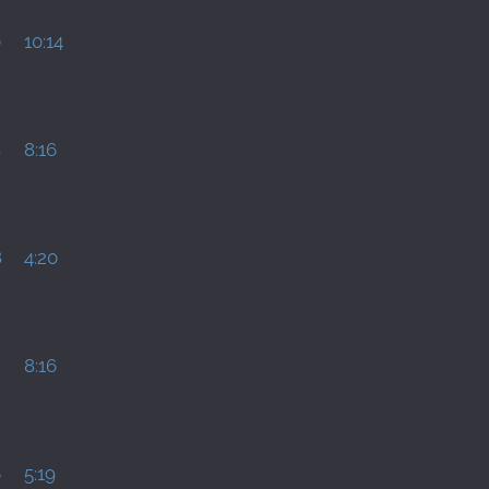
0
10:14
8
8:16
8
4:20
8:16
6
5:19