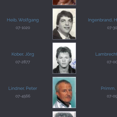
Heib, Wolfgang
Ingenbrand, 
07-1020
07-3
Kober, Jörg
Lambrecht
07-2877
07-0
Lindner, Peter
Primm, 
07-4566
07-0