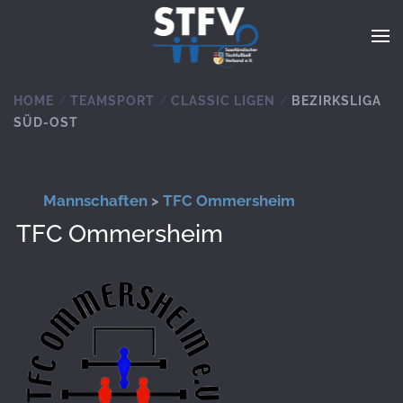
Zum Hauptinhalt springen
HOME
TEAMSPORT
CLASSIC LIGEN
BEZIRKSLIGA
SÜD-OST
Mannschaften
>
TFC Ommersheim
TFC Ommersheim