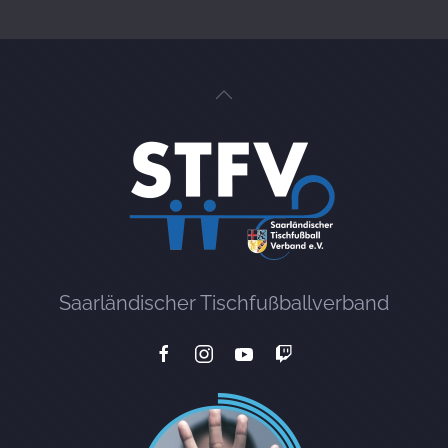
Saarländischer Tischfußballverband