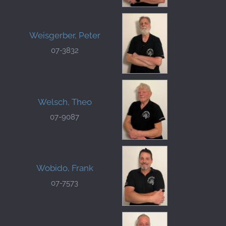
Weisgerber, Peter
07-3832
Welsch, Theo
07-9087
Wobido, Frank
07-7573