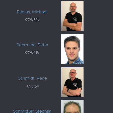
Plinius, Michael
07-8536
Rebmann, Peter
07-6918
Schmidt, Rene
07-3150
Schmittler, Stephan