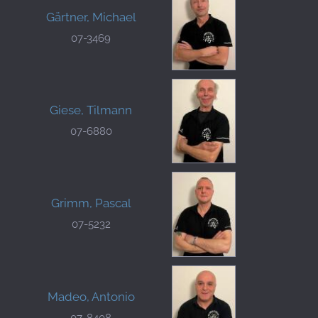
Gärtner, Michael
07-3469
Giese, Tilmann
07-6880
Grimm, Pascal
07-5232
Madeo, Antonio
07-8408