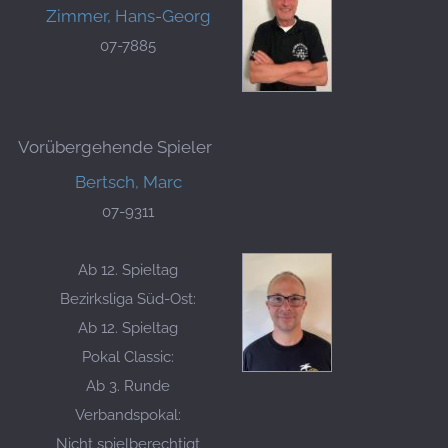
Zimmer, Hans-Georg
07-7885
Vorübergehende Spieler
Bertsch, Marc
07-9311
Ab 12. Spieltag
Bezirksliga Süd-Ost:
Ab 12. Spieltag
Pokal Classic:
Ab 3. Runde
Verbandspokal:
Nicht spielberechtigt