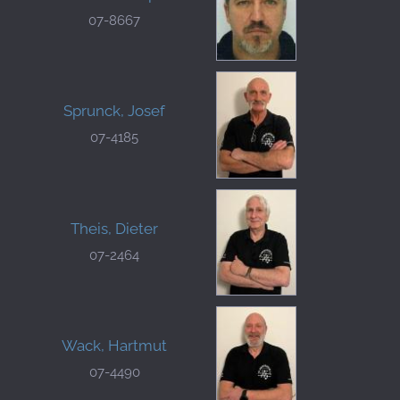
07-8667
Sprunck, Josef
07-4185
Theis, Dieter
07-2464
Wack, Hartmut
07-4490