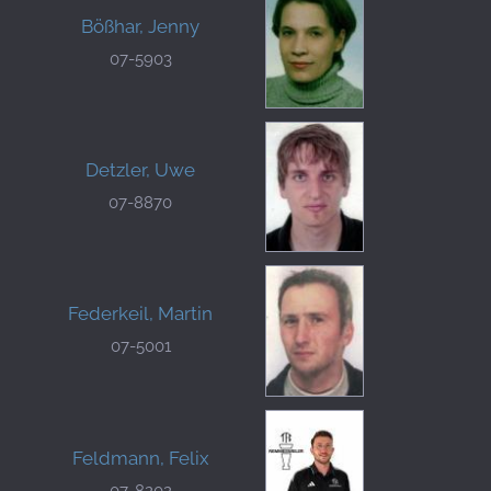
Bößhar, Jenny
07-5903
Detzler, Uwe
07-8870
Federkeil, Martin
07-5001
Feldmann, Felix
07-8202