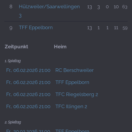
8
Hülzweiler/Saarwellingen
13
3
0
10
636:
3
9
TFF Eppelborn
13
1
1
11
592:
Zeitpunkt
Heim
1. Spieltag
Fr., 06.02.2026 21:00
RC Berschweiler
Fr., 06.02.2026 21:00
TFF Eppelborn
Fr., 06.02.2026 21:00
TFC Riegelsberg 2
Fr., 06.02.2026 21:00
TFC Illingen 2
2. Spieltag
Fr., 20.02.2026 21:00
TFF Eppelborn