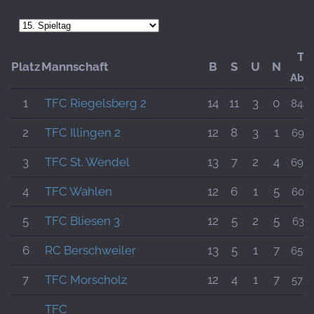
To
Platz
Mannschaft
B
S
U
N
Abso
1
TFC Riegelsberg 2
14
11
3
0
844:
2
TFC Illingen 2
12
8
3
1
694:
3
TFC St. Wendel
13
7
2
4
695:
4
TFC Wahlen
12
6
1
5
605:
5
TFC Bliesen 3
12
5
2
5
634:
6
RC Berschweiler
13
5
1
7
656:
7
TFC Morscholz
12
4
1
7
573:
TFC