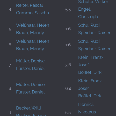
Schuler, Volker
Reiter, Pascal
4
5:5
Engel,
Grimmo, Sascha
Christoph
Weißhaar, Helen
Schu, Rudi
5
1:6
Braun, Mandy
Speicher, Rainer
Weißhaar, Helen
Schu, Rudi
6
1:6
Braun, Mandy
Speicher, Rainer
Klein, Franz-
Müller, Denise
7
3:6
Josef
Fürster, Daniel
Boßlet, Dirk
Klein, Franz-
Müller, Denise
8
6:4
Josef
Fürster, Daniel
Boßlet, Dirk
Henrici,
Becker, Willi
9
5:5
Nikolaus
Becker, Jürgen