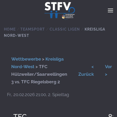
Zum Hauptinhalt springen
HOME
TEAMSPORT
CLASSIC LIGEN
KREISLIGA
NORD-WEST
Wettbewerbe
>
Kreisliga
Nord-West
> TFC
<
Vor
Hülzweiler/Saarwellingen
Zurück
>
3 vs. TFC Riegelsberg 2
Fr., 20.02.2026 21:00, 2. Spieltag
TFC
8: