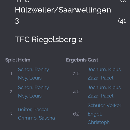
Hülzweiler/Saarwellingen
3
(41:
TFC Riegelsberg 2
Spiel
Heim
Ergebnis
Gast
Schon, Ronny
Jochum, Klaus
1
2:6
Ney, Louis
Zaza, Pacel
Schon, Ronny
Jochum, Klaus
2
4:6
Ney, Louis
Zaza, Pacel
Schuler, Volker
Reiter, Pascal
3
6:2
Engel,
Grimmo, Sascha
Christoph