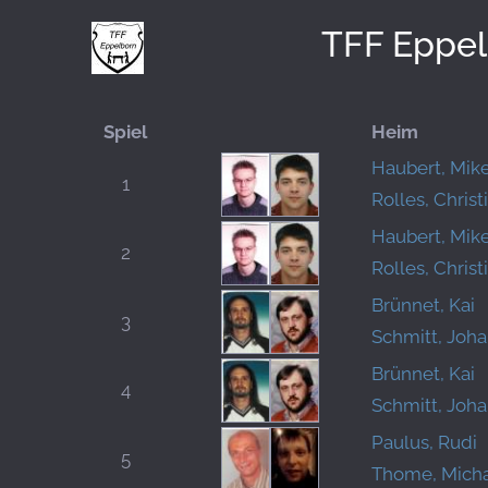
TFF Eppe
Spiel
Heim
Haubert, Mik
1
Rolles, Christ
Haubert, Mik
2
Rolles, Christ
Brünnet, Kai
3
Schmitt, Joh
Brünnet, Kai
4
Schmitt, Joh
Paulus, Rudi
5
Thome, Mich