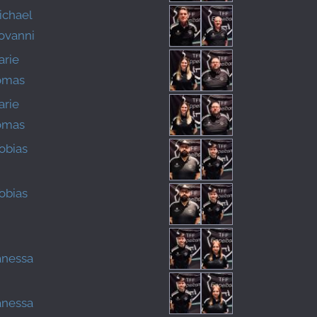
ichael
ovanni
arie
omas
arie
omas
Tobias
Tobias
anessa
anessa