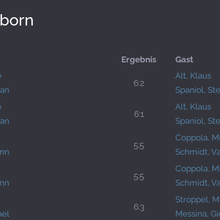
lborn
Ergebnis
Gast
e
Alt, Klaus
6:2
ian
Spaniol, St
e
Alt, Klaus
6:1
ian
Spaniol, St
Coppola, M
5:5
ann
Schmidt, V
Coppola, M
5:5
ann
Schmidt, V
Stroppel, M
6:3
ael
Messina, Gi