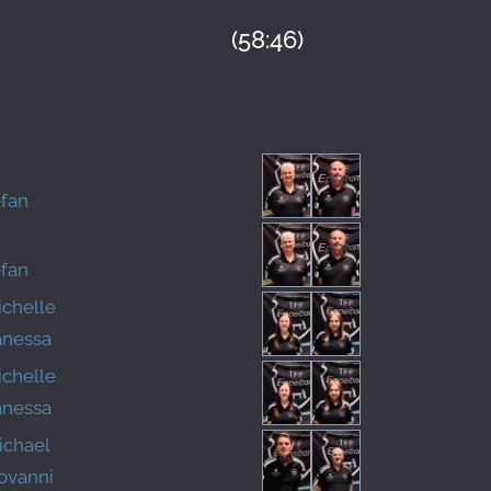
(58:46)
efan
efan
ichelle
anessa
ichelle
anessa
ichael
ovanni