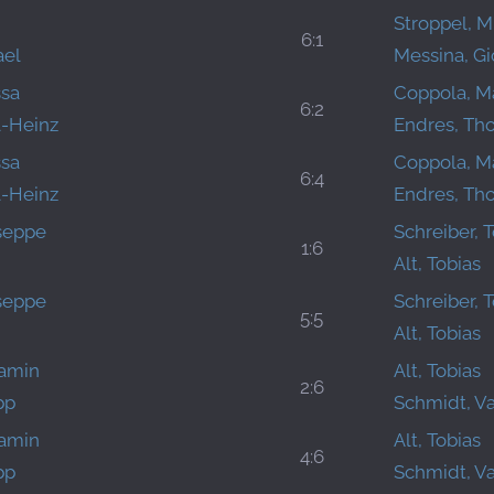
Stroppel, M
6:1
ael
Messina, Gi
ssa
Coppola, M
6:2
l-Heinz
Endres, Th
ssa
Coppola, M
6:4
l-Heinz
Endres, Th
useppe
Schreiber, 
1:6
Alt, Tobias
useppe
Schreiber, 
5:5
Alt, Tobias
jamin
Alt, Tobias
2:6
pp
Schmidt, V
jamin
Alt, Tobias
4:6
pp
Schmidt, V