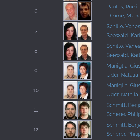
Paulus, Rudi
6
Thome, Mich
Schillo, Vane
7
Seewald, Kar
Schillo, Vane
8
Seewald, Kar
Maniglia, Gi
9
Uder, Natalia
Maniglia, Gi
10
Uder, Natalia
Schmitt, Ben
11
Scherer, Phili
Schmitt, Ben
12
Scherer, Phili