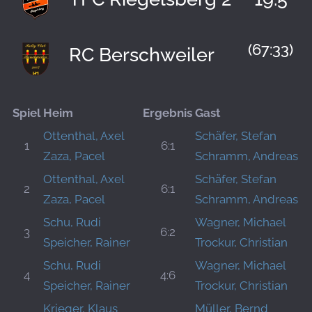
(67:33)
RC Berschweiler
Spiel
Heim
Ergebnis
Gast
Ottenthal, Axel
Schäfer, Stefan
1
6:1
Zaza, Pacel
Schramm, Andreas
Ottenthal, Axel
Schäfer, Stefan
2
6:1
Zaza, Pacel
Schramm, Andreas
Schu, Rudi
Wagner, Michael
3
6:2
Speicher, Rainer
Trockur, Christian
Schu, Rudi
Wagner, Michael
4
4:6
Speicher, Rainer
Trockur, Christian
Krieger, Klaus
Müller, Bernd