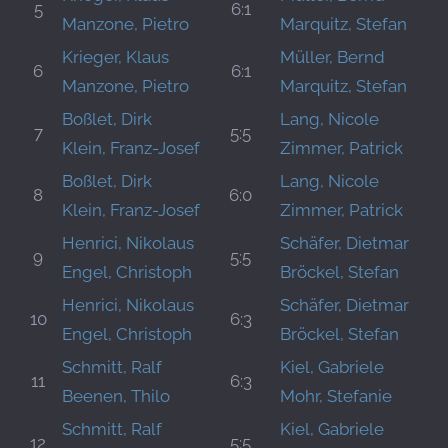
5
6:1
Manzone, Pietro
Marquitz, Stefan
Krieger, Klaus
Müller, Bernd
6
6:1
Manzone, Pietro
Marquitz, Stefan
Boßlet, Dirk
Lang, Nicole
7
5:5
Klein, Franz-Josef
Zimmer, Patrick
Boßlet, Dirk
Lang, Nicole
8
6:0
Klein, Franz-Josef
Zimmer, Patrick
Henrici, Nikolaus
Schäfer, Dietmar
9
5:5
Engel, Christoph
Bröckel, Stefan
Henrici, Nikolaus
Schäfer, Dietmar
10
6:3
Engel, Christoph
Bröckel, Stefan
Schmitt, Ralf
Kiel, Gabriele
11
6:3
Beenen, Thilo
Mohr, Stefanie
Schmitt, Ralf
Kiel, Gabriele
12
5:5