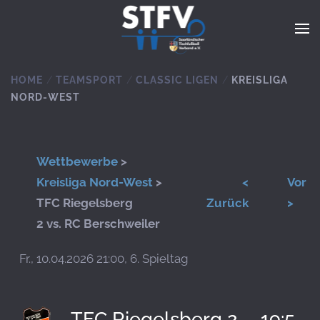
Zum Hauptinhalt springen
HOME
TEAMSPORT
CLASSIC LIGEN
KREISLIGA
NORD-WEST
Wettbewerbe
>
Kreisliga Nord-West
>
<
Vor
TFC Riegelsberg
Zurück
>
2 vs. RC Berschweiler
Fr., 10.04.2026 21:00, 6. Spieltag
TFC Riegelsberg 2
19:5