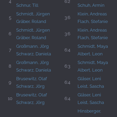
4
6:2
Schnur, Till
Schuh, Armin
Schmidt, Jürgen
Klein, Andreas
5
3:6
Gräber, Roland
Flach, Stefanie
Schmidt, Jürgen
Klein, Andreas
6
3:6
Gräber, Roland
Flach, Stefanie
Großmann, Jörg
Schmidt, Maya
7
6:4
Schwarz, Daniela
Albert, Leon
Großmann, Jörg
Schmidt, Maya
8
6:3
Schwarz, Daniela
Albert, Leon
Brusewitz, Olaf
Gläser, Leni
9
6:4
Schwarz, Jörg
Leist, Sascha
Brusewitz, Olaf
Gläser, Leni
10
6:4
Schwarz, Jörg
Leist, Sascha
Hinsberger,