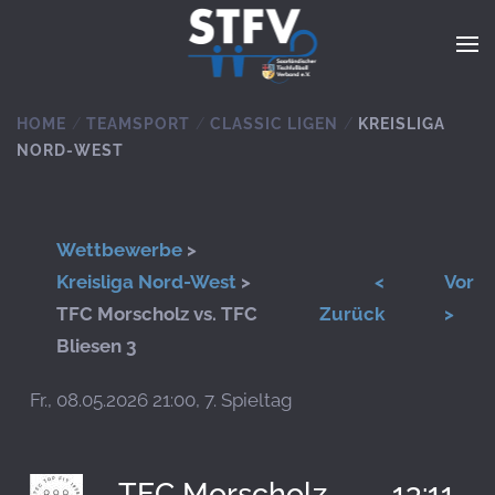
Zum Hauptinhalt springen
HOME
TEAMSPORT
CLASSIC LIGEN
KREISLIGA
NORD-WEST
Wettbewerbe
>
Kreisliga Nord-West
>
<
Vor
TFC Morscholz vs. TFC
Zurück
>
Bliesen 3
Fr., 08.05.2026 21:00, 7. Spieltag
TFC Morscholz
13:11