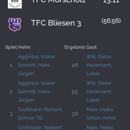
(56:56)
TFC Bliesen 3
Spiel
Heim
Ergebnis
Gast
Aggintus, Volker
Will, Dieter
1
Schmitt, Hans-
4:6
Heckmann,
Jürgen
Lukas
Aggintus, Volker
Will, Dieter
2
Schmitt, Hans-
5:5
Heckmann,
Jürgen
Lukas
Großmann, Norbert
Marx, Heiko
3
3:6
Schnur, Till
Schuh, Armin
Großmann, Norbert
Marx, Heiko