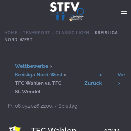
Zum Hauptinhalt springen
HOME
TEAMSPORT
CLASSIC LIGEN
KREISLIGA
NORD-WEST
Wettbewerbe
>
Kreisliga Nord-West
>
<
Vor
TFC Wahlen vs. TFC
Zurück
>
St. Wendel
Fr., 08.05.2026 21:00, 7. Spieltag
TFC Wahlen
13:11