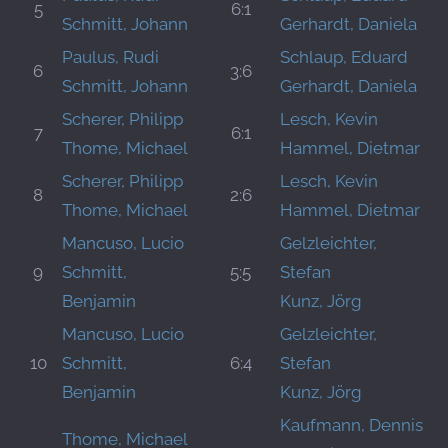
5
6:1
Schmitt, Johann
Gerhardt, Daniela
Paulus, Rudi
Schlaup, Eduard
6
3:6
Schmitt, Johann
Gerhardt, Daniela
Scherer, Philipp
Lesch, Kevin
7
6:1
Thome, Michael
Hammel, Dietmar
Scherer, Philipp
Lesch, Kevin
8
2:6
Thome, Michael
Hammel, Dietmar
Mancuso, Lucio
Gelzleichter,
9
Schmitt,
5:5
Stefan
Benjamin
Kunz, Jörg
Mancuso, Lucio
Gelzleichter,
10
Schmitt,
6:4
Stefan
Benjamin
Kunz, Jörg
Kaufmann, Dennis
Thome, Michael