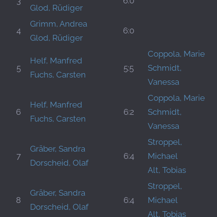
3
6:0
Glod, Rüdiger
Grimm, Andrea
4
6:0
Glod, Rüdiger
Coppola, Marie
Helf, Manfred
5
5:5
Schmidt,
Fuchs, Carsten
Vanessa
Coppola, Marie
Helf, Manfred
6
6:2
Schmidt,
Fuchs, Carsten
Vanessa
Stroppel,
Gräber, Sandra
7
6:4
Michael
Dorscheid, Olaf
Alt, Tobias
Stroppel,
Gräber, Sandra
8
6:4
Michael
Dorscheid, Olaf
Alt, Tobias