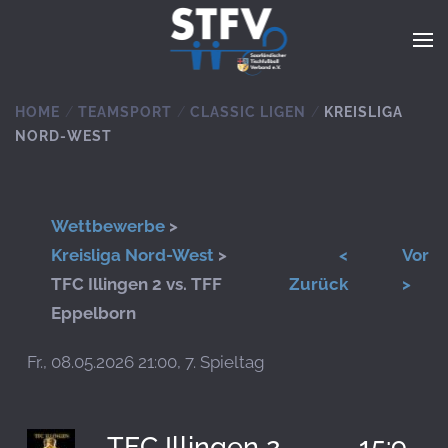
Zum Hauptinhalt springen
HOME
TEAMSPORT
CLASSIC LIGEN
KREISLIGA
NORD-WEST
Wettbewerbe
>
Kreisliga Nord-West
>
<
Vor
TFC Illingen 2 vs. TFF
Zurück
>
Eppelborn
Fr., 08.05.2026 21:00, 7. Spieltag
TFC Illingen 2
15:9