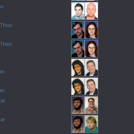
no
 Theo
 Theo
an
an
mar
mar