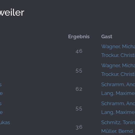
eiler
Ergebnis
Gast
Wagner, Mich
4:6
Trockur, Christ
Wagner, Mich
5:5
Trockur, Christ
s
Schramm, And
6:2
ie
Lang, Maxime
s
Schramm, And
5:5
ie
Lang, Maxime
ukas
Schmitz, Toni
3:6
Müller, Bernd