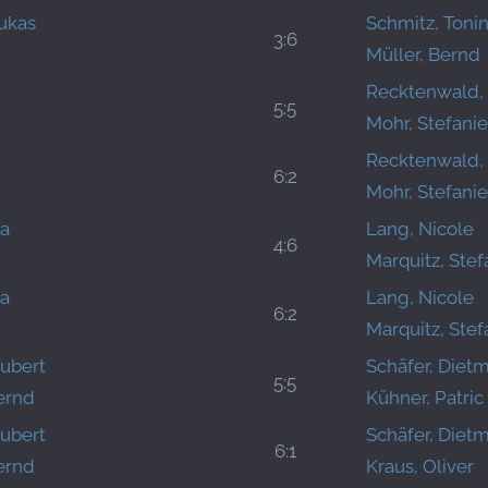
ukas
Schmitz, Toni
3:6
Müller, Bernd
Recktenwald,
5:5
Mohr, Stefanie
Recktenwald,
6:2
Mohr, Stefanie
ya
Lang, Nicole
4:6
Marquitz, Stef
ya
Lang, Nicole
6:2
Marquitz, Stef
Hubert
Schäfer, Diet
5:5
ernd
Kühner, Patric
Hubert
Schäfer, Diet
6:1
ernd
Kraus, Oliver