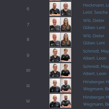
Heckmann, L
6
Leist, Sascha
Will, Dieter
7
Gläser, Leni
Will, Dieter
8
Gläser, Leni
Schmidt, Ma
9
Albert, Leon
Schmidt, Ma
10
Albert, Leon
Hinsberger, 
11
Wegmann, B
Hinsberger, 
12
Wegmann, B