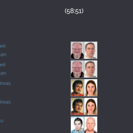
(58:51)
ael
ian
ael
ian
reas
reas
no