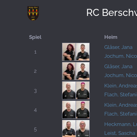
RC Berschw
Spiel
Heim
Gläser, Jana
1
Jochum, Nico
Gläser, Jana
2
Jochum, Nico
Klein, Andrea
3
Flach, Stefan
Klein, Andrea
4
Flach, Stefan
Heckmann, L
5
Leist, Sascha