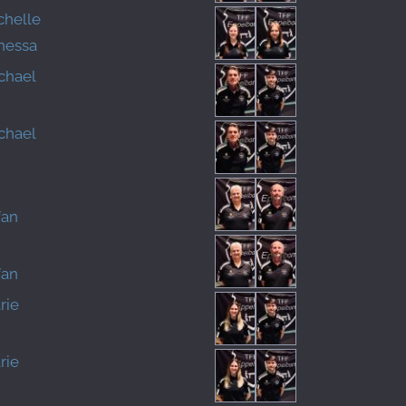
chelle
nessa
chael
chael
fan
fan
rie
rie