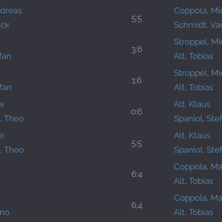
dreas
Coppola, Mi
5:5
ick
Schmidt, Va
Stroppel, Mi
3:6
fan
Alt, Tobias
Stroppel, Mi
1:6
fan
Alt, Tobias
e
Alt, Klaus
0:6
, Theo
Spaniol, Ste
e
Alt, Klaus
5:5
, Theo
Spaniol, Ste
d
Coppola, Ma
6:4
Alt, Tobias
d
Coppola, Ma
6:4
ino
Alt, Tobias