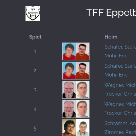
TFF Eppel
Spiel
Heim
Schäfer, Stef
1
Mohr, Eric
Schäfer, Stef
2
Mohr, Eric
Wagner, Mic
3
Trockur, Chris
Wagner, Mic
4
Trockur, Chris
Schramm, An
5
Zimmer, Patr