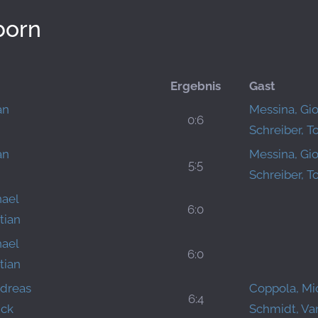
born
Ergebnis
Gast
an
Messina, Gi
0:6
Schreiber, T
an
Messina, Gi
5:5
Schreiber, T
hael
6:0
tian
hael
6:0
tian
dreas
Coppola, Mi
6:4
ick
Schmidt, Va