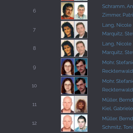
Schramm, An
6
Zimmer, Patr
Lang, Nicole
7
Marquitz, Ste
Lang, Nicole
8
Marquitz, Ste
Mohr, Stefani
9
Recktenwald
Mohr, Stefani
10
Recktenwald
Müller, Bern
11
Kiel, Gabriele
Müller, Bern
12
Schmitz, Ton