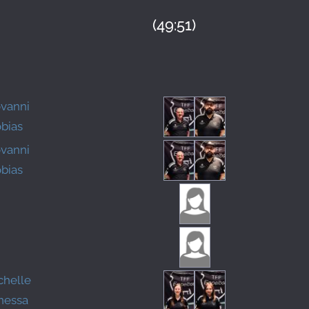
(49:51)
ovanni
obias
ovanni
obias
chelle
nessa