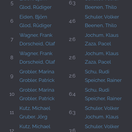
5
6:3
Glod, Rüdiger
Beenen, Thilo
Eiden, Björn
Schuler, Volker
6
4:6
Glod, Rüdiger
Beenen, Thilo
Wagner, Frank
Jochum, Klaus
7
2:6
Dorscheid, Olaf
Zaza, Pacel
Wagner, Frank
Jochum, Klaus
8
2:6
Dorscheid, Olaf
Zaza, Pacel
Grobler, Marina
Schu, Rudi
9
2:6
Grobler, Patrick
Speicher, Rainer
Grobler, Marina
Schu, Rudi
10
6:4
Grobler, Patrick
Speicher, Rainer
Kutz, Michael
Schuler, Volker
11
6:3
Gruber, Jörg
Jochum, Klaus
Kutz, Michael
Schuler, Volker
12
3:6