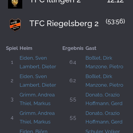
(53:56)
TFC Riegelsberg 2
Spiel
Heim
Ergebnis
Gast
Eiden, Sven
Boßlet, Dirk
1
6:4
Lambert, Dieter
Manzone, Pietro
Eiden, Sven
Boßlet, Dirk
2
6:2
Lambert, Dieter
Manzone, Pietro
Grimm, Andrea
Donato, Orazio
3
5:5
Thiel, Markus
Hoffmann, Gerd
Grimm, Andrea
Donato, Orazio
4
5:5
Thiel, Markus
Hoffmann, Gerd
Eiden, Björn
Schuler, Volker