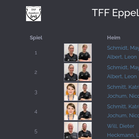
TFF Eppe
Spiel
Heim
Schmidt, Ma
1
Albert, Leon
Schmidt, Ma
2
Albert, Leon
Schmitt, Katr
3
Jochum, Nic
Schmitt, Katr
4
Jochum, Nic
Will, Dieter
5
Heckmann, L