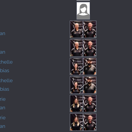
fan
fan
chelle
obias
chelle
obias
rie
fan
rie
fan