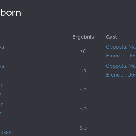
lborn
Ergebnis
Gast
ya
Coppola, Ma
2:6
Bronder, Uw
ya
Coppola, Ma
6:3
Bronder, Uw
in
6:0
o
in
6:0
o
6:0
ukas