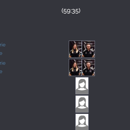
(59:35)
rie
e
rie
e