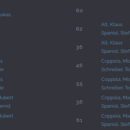
6:0
ukas
Alt, Klaus
6:2
Spaniol, Ste
Alt, Klaus
3:6
Spaniol, Ste
as
Coppola, Mi
4:6
ie
Schreiber, T
as
Coppola, Mi
5:5
ie
Schreiber, T
Hubert
Coppola, Ma
3:6
ernd
Spaniol, Ste
Hubert
Coppola, Ma
6:1
Spaniol, Ste