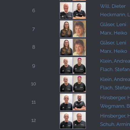
Will, Dieter
6
Heckmann, L
Gläser, Leni
7
Marx, Heiko
Gläser, Leni
8
Marx, Heiko
Klein, Andre
9
Flach, Stefan
Klein, Andre
10
Flach, Stefan
Hinsberger, 
11
Wegmann, B
Hinsberger, 
12
Schuh, Armin