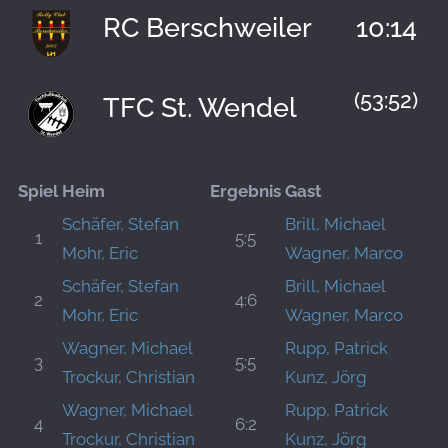
RC Berschweiler
10:14
(53:52)
TFC St. Wendel
Spiel
Heim
Ergebnis
Gast
Schäfer, Stefan
Brill, Michael
1
5:5
Mohr, Eric
Wagner, Marco
Schäfer, Stefan
Brill, Michael
2
4:6
Mohr, Eric
Wagner, Marco
Wagner, Michael
Rupp, Patrick
3
5:5
Trockur, Christian
Kunz, Jörg
Wagner, Michael
Rupp, Patrick
4
6:2
Trockur, Christian
Kunz, Jörg