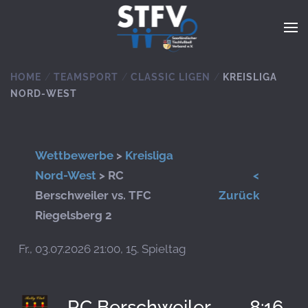
Zum Hauptinhalt springen
HOME
TEAMSPORT
CLASSIC LIGEN
KREISLIGA
NORD-WEST
Wettbewerbe
>
Kreisliga
Nord-West
> RC
<
Berschweiler vs. TFC
Zurück
Riegelsberg 2
Fr., 03.07.2026 21:00, 15. Spieltag
RC Berschweiler
8:16