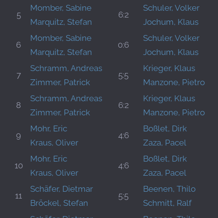
Momber, Sabine
Schuler, Volker
5
6:2
Marquitz, Stefan
Jochum, Klaus
Momber, Sabine
Schuler, Volker
6
0:6
Marquitz, Stefan
Jochum, Klaus
Schramm, Andreas
Krieger, Klaus
7
5:5
Zimmer, Patrick
Manzone, Pietro
Schramm, Andreas
Krieger, Klaus
8
6:2
Zimmer, Patrick
Manzone, Pietro
Mohr, Eric
Boßlet, Dirk
9
4:6
Kraus, Oliver
Zaza, Pacel
Mohr, Eric
Boßlet, Dirk
10
4:6
Kraus, Oliver
Zaza, Pacel
Schäfer, Dietmar
Beenen, Thilo
11
5:5
Bröckel, Stefan
Schmitt, Ralf