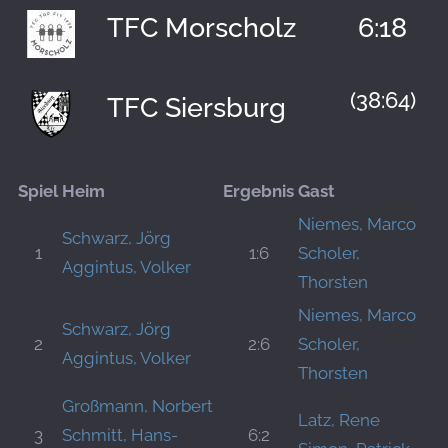
TFC Morscholz
6:18
(38:64)
TFC Siersburg
Spiel
Heim
Ergebnis
Gast
Niemes, Marco
Schwarz, Jörg
1
1:6
Scholer,
Aggintus, Volker
Thorsten
Niemes, Marco
Schwarz, Jörg
2
2:6
Scholer,
Aggintus, Volker
Thorsten
Großmann, Norbert
Latz, Rene
3
Schmitt, Hans-
6:2