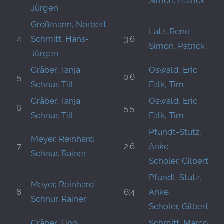
Simon, Patrick
Jürgen
Großmann, Norbert
Latz, Rene
4
Schmitt, Hans-
3:6
Simon, Patrick
Jürgen
Gräber, Tanja
Oswald, Eric
5
0:6
Schnur, Till
Falk, Tim
Gräber, Tanja
Oswald, Eric
6
5:5
Schnur, Till
Falk, Tim
Pfundt-Stutz,
Meyer, Reinhard
7
2:6
Anke
Schnur, Rainer
Scholer, Gilbert
Pfundt-Stutz,
Meyer, Reinhard
8
6:4
Anke
Schnur, Rainer
Scholer, Gilbert
Gräber, Tino
Schmitt, Marco