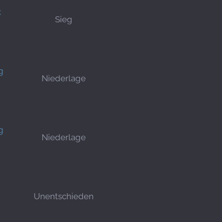
k
Sieg
g
Niederlage
g
Niederlage
Unentschieden