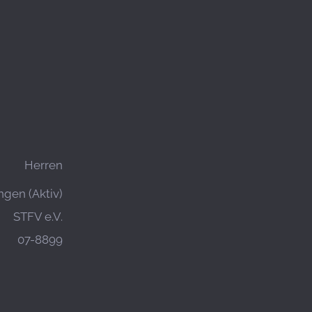
Herren
gen (Aktiv)
STFV e.V.
07-8899