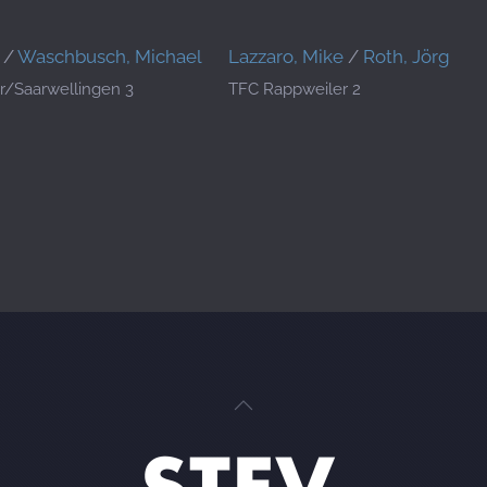
/
Waschbusch, Michael
Lazzaro, Mike
/
Roth, Jörg
r/Saarwellingen 3
TFC Rappweiler 2