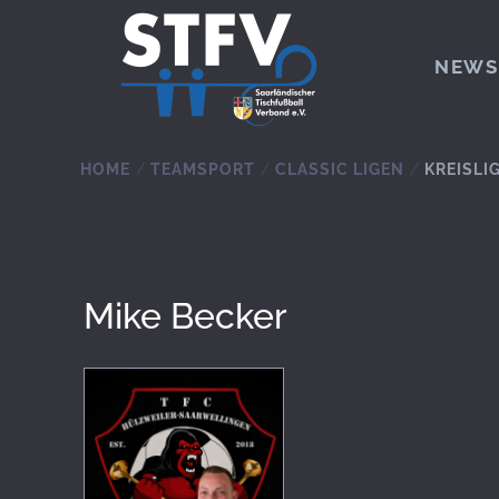
Zum Hauptinhalt springen
NEWS
HOME
TEAMSPORT
CLASSIC LIGEN
KREISLI
Mike Becker