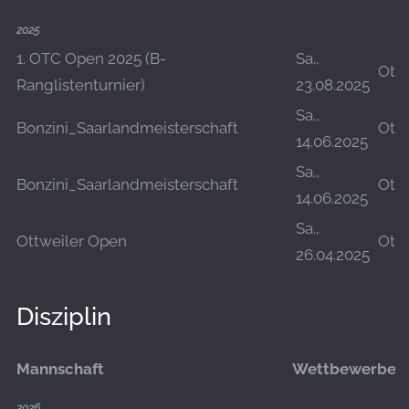
2025
1. OTC Open 2025 (B-
Sa.,
Ottw
Ranglistenturnier)
23.08.2025
Sa.,
Bonzini_Saarlandmeisterschaft
Ottw
14.06.2025
Sa.,
Bonzini_Saarlandmeisterschaft
Ottw
14.06.2025
Sa.,
Ottweiler Open
Ottw
26.04.2025
Disziplin
Mannschaft
Wettbewerbe
2026