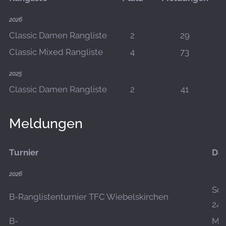
2026
Classic Damen Rangliste
2
29
Classic Mixed Rangliste
4
73
2025
Classic Damen Rangliste
2
41
Meldungen
Turnier
Da
2026
So.,
B-Ranglistenturnier TFC Wiebelskirchen
24.
B-
Mo.