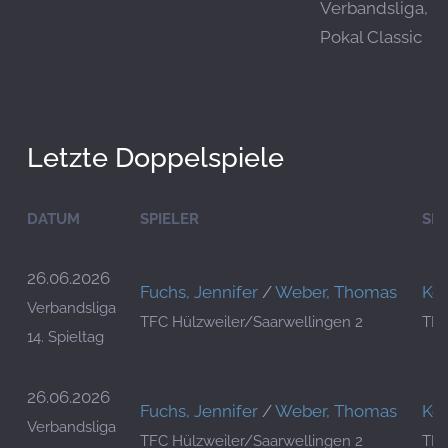
Verbandsliga,
Pokal Classic
Letzte Doppelspiele
DATUM
SPIELER
SPI
26.06.2026
Fuchs, Jennifer
/
Weber, Thomas
Koh
Verbandsliga
TFC Hülzweiler/Saarwellingen 2
TFC
14. Spieltag
26.06.2026
Fuchs, Jennifer
/
Weber, Thomas
Koh
Verbandsliga
TFC Hülzweiler/Saarwellingen 2
TFC