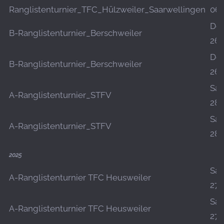
Ranglistenturnier_TFC_Hülzweiler_Saarwellingen
06.
Do.
B-Ranglistenturnier_Berschweiler
26.
Do.
B-Ranglistenturnier_Berschweiler
26.
Sa.,
A-Ranglistenturnier_STFV
28.
Sa.,
A-Ranglistenturnier_STFV
28.
2025
Sa.,
A-Ranglistenturnier TFC Heusweiler
27.
Sa.,
A-Ranglistenturnier TFC Heusweiler
27.