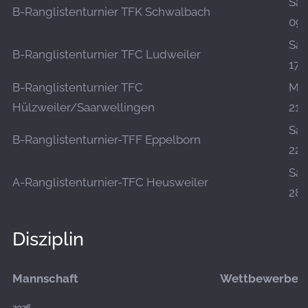
Sa.,
B-Ranglistenturnier TFK Schwalbach
09.
Sa.,
B-Ranglistenturnier TFC Ludweiler
17.
B-Ranglistenturnier TFC
Mo.
Hülzweiler/Saarwellingen
21.
Sa.,
B-Ranglistenturnier-TFF Eppelborn
22.
Sa.,
A-Ranglistenturnier-TFC Heusweiler
28.
Disziplin
Mannschaft
Wettbewerbe