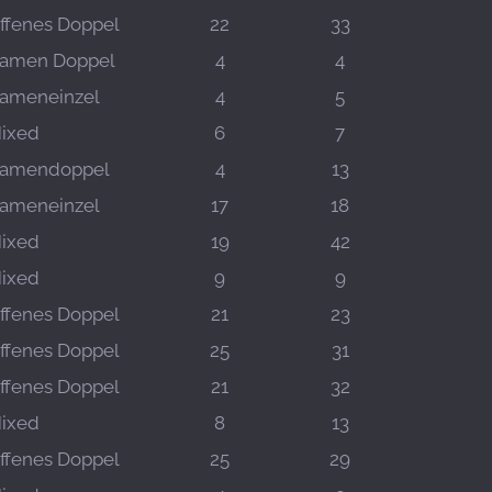
ffenes Doppel
22
33
amen Doppel
4
4
ameneinzel
4
5
ixed
6
7
amendoppel
4
13
ameneinzel
17
18
ixed
19
42
ixed
9
9
ffenes Doppel
21
23
ffenes Doppel
25
31
ffenes Doppel
21
32
ixed
8
13
ffenes Doppel
25
29