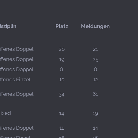
isziplin
Platz
Meldungen
ffenes Doppel
20
21
ffenes Doppel
19
25
ffenes Doppel
8
8
ffenes Einzel
10
12
ffenes Doppel
34
61
ixed
14
19
ffenes Doppel
11
14