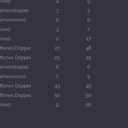
ixed
4
9
amendoppel
3
3
ameneinzel
6
6
ixed
3
7
ixed
2
17
ffenes Doppel
27
48
ffenes Doppel
25
25
amendoppel
6
6
ameneinzel
7
9
ffenes Doppel
43
45
ffenes Doppel
50
50
ixed
9
26