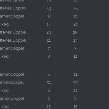
ffenes Einzel
16
16
ffenes Doppel
33
35
amendoppel
5
10
ixed
17
21
ffenes Doppel
23
28
ffenes Doppel
21
27
amendoppel
7
7
ixed
8
12
amendoppel
6
11
errendoppel
51
57
ixed
6
22
amendoppel
2
8
ixed
15
15