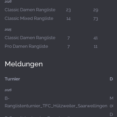
2026
Classic Damen Rangliste
23
29
Classic Mixed Rangliste
14
73
2025
Classic Damen Rangliste
7
41
Pro Damen Rangliste
7
11
Meldungen
Turnier
Da
2026
B-
Mo.
Ranglistenturnier_TFC_Hülzweiler_Saarwellingen
06.
Do.