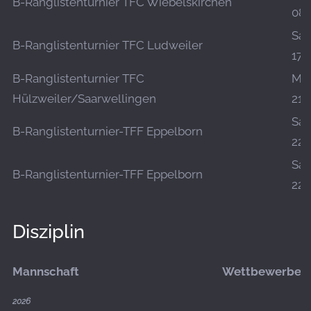
B-Ranglistenturnier TFC Wiebelskirchen
08.
Sa.,
B-Ranglistenturnier TFC Ludweiler
17.
B-Ranglistenturnier TFC
Mo.
Hülzweiler/Saarwellingen
21.
Sa.,
B-Ranglistenturnier-TFF Eppelborn
22.
Sa.,
B-Ranglistenturnier-TFF Eppelborn
22.
Disziplin
Mannschaft
Wettbewerbe
2026