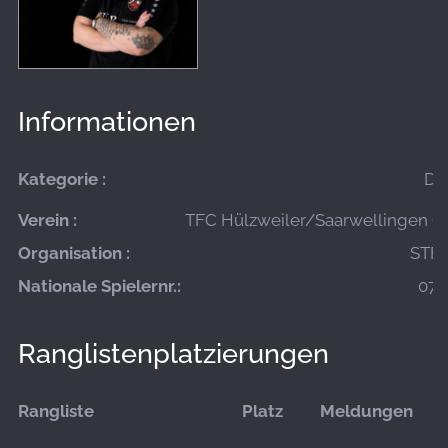
Informationen
Kategorie :
Da
Verein :
TFC Hülzweiler/Saarwellingen (A
Organisation :
STFV
Nationale Spielernr.:
07-
Ranglistenplatzierungen
Rangliste
Platz
Meldungen